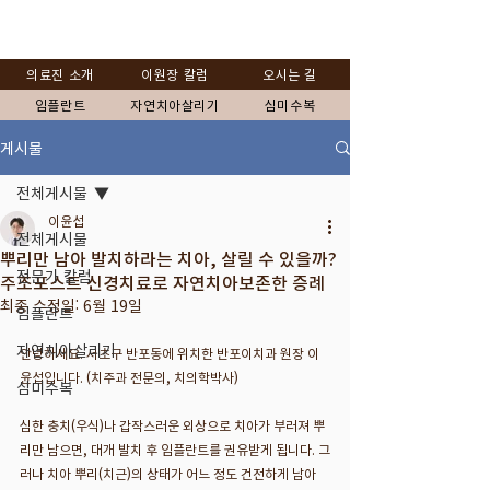
의료진 소개
이원장 칼럼
오시는 길
임플란트
자연치아살리기
심미수복
게시물
전체게시물
이윤섭
전체게시물
뿌리만 남아 발치하라는 치아, 살릴 수 있을까?
전문가 칼럼
주조포스트 신경치료로 자연치아보존한 증례
최종 수정일:
6월 19일
임플란트
자연치아살리기
안녕하세요. 서초구 반포동에 위치한 반포이치과 원장 이
윤섭입니다. (치주과 전문의, 치의학박사)
심미수복
심한 충치(우식)나 갑작스러운 외상으로 치아가 부러져 뿌
리만 남으면, 대개 발치 후 임플란트를 권유받게 됩니다. 그
러나 치아 뿌리(치근)의 상태가 어느 정도 건전하게 남아 