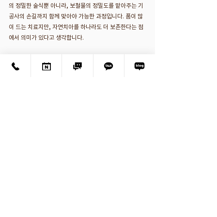
의 정밀한 술식뿐 아니라, 보철물의 정밀도를 맡아주는 기
공사의 손길까지 함께 맞아야 가능한 과정입니다. 품이 많
이 드는 치료지만, 자연치아를 하나라도 더 보존한다는 점
에서 의미가 있다고 생각합니다.
다만 모든 잔존 치근을 살릴 수 있는 것은 아닙니다. 뿌리
의 길이와 건전성, 뿌리 끝 염증과 잇몸뼈 상태에 따라 보존
이 어려운 경우도 있으므로, 정밀한 진단으로 보존 가능 여
부를 먼저 판단하는 것이 중요합니다.
치아가 심하게 깨지거나 뿌리만 남아 발치 진단을 받으셨
더라도, 자연치아보존 가능성이 남아 있는지 치주과 전문
의의 진단을 받아보시길 권해 드립니다. 교대역 반포이치
과는 주조포스트를 활용한 신경치료 및 자연치아보존을 진
행하고 있습니다. 감사합니다.
글쓴이 : 이윤섭
반포이치과 원장
치주과 전문의 · 치의학박사