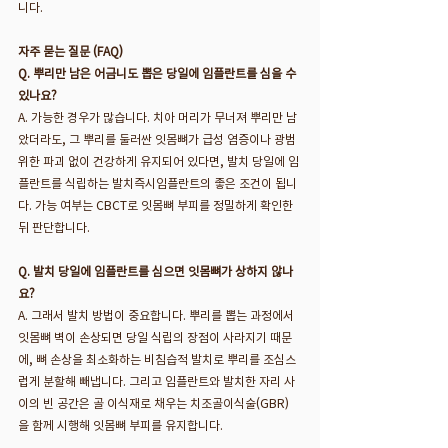
니다.
자주 묻는 질문 (FAQ)
Q. 뿌리만 남은 어금니도 뽑은 당일에 임플란트를 심을 수 
있나요?
A. 가능한 경우가 많습니다. 치아 머리가 무너져 뿌리만 남
았더라도, 그 뿌리를 둘러싼 잇몸뼈가 급성 염증이나 광범
위한 파괴 없이 건강하게 유지되어 있다면, 발치 당일에 임
플란트를 식립하는 발치즉시임플란트의 좋은 조건이 됩니
다. 가능 여부는 CBCT로 잇몸뼈 부피를 정밀하게 확인한 
뒤 판단합니다.
Q. 발치 당일에 임플란트를 심으면 잇몸뼈가 상하지 않나
요?
A. 그래서 발치 방법이 중요합니다. 뿌리를 뽑는 과정에서 
잇몸뼈 벽이 손상되면 당일 식립의 장점이 사라지기 때문
에, 뼈 손상을 최소화하는 비침습적 발치로 뿌리를 조심스
럽게 분할해 빼냅니다. 그리고 임플란트와 발치한 자리 사
이의 빈 공간은 골 이식재로 채우는 치조골이식술(GBR)
을 함께 시행해 잇몸뼈 부피를 유지합니다.