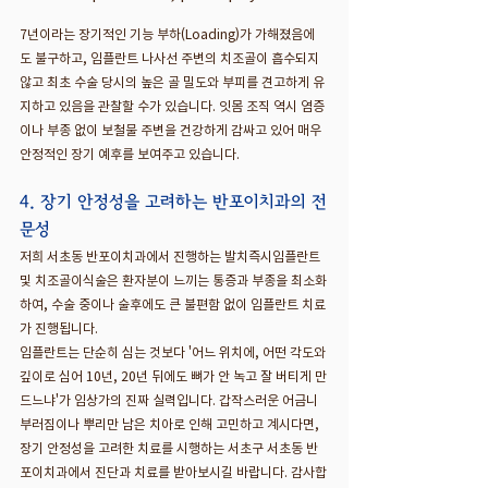
7년이라는 장기적인 기능 부하(Loading)가 가해졌음에
도 불구하고, 임플란트 나사선 주변의 치조골이 흡수되지 
않고 최초 수술 당시의 높은 골 밀도와 부피를 견고하게 유
지하고 있음을 관찰할 수가 있습니다. 잇몸 조직 역시 염증
이나 부종 없이 보철물 주변을 건강하게 감싸고 있어 매우 
안정적인 장기 예후를 보여주고 있습니다.
4. 장기 안정성을 고려하는 반포이치과의 전
문성
저희 서초동 반포이치과에서 진행하는 발치즉시임플란트 
및 치조골이식술은 환자분이 느끼는 통증과 부종을 최소화
하여, 수술 중이나 술후에도 큰 불편함 없이 임플란트 치료
가 진행됩니다.
임플란트는 단순히 심는 것보다 '어느 위치에, 어떤 각도와 
깊이로 심어 10년, 20년 뒤에도 뼈가 안 녹고 잘 버티게 만
드느냐'가 임상가의 진짜 실력입니다. 갑작스러운 어금니 
부러짐이나 뿌리만 남은 치아로 인해 고민하고 계시다면, 
장기 안정성을 고려한 치료를 시행하는 서초구 서초동 반
포이치과에서 진단과 치료를 받아보시길 바랍니다. 감사합