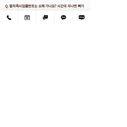
Q. 발치즉시임플란트는 오래 가나요? 시간이 지나면 뼈가 
녹지 않나요?
A. 정확한 위치에 식립하고 잇몸뼈를 잘 관리하면 오래 유
지됩니다. 본 증례의 환자분은 최종 보철 후 7년이 지난 현
재까지, 임플란트 주변 치조골이 흡수되지 않고 처음 수술 
당시의 골 부피를 견고하게 유지하고 있는 것을 정기 검진
에서 확인했습니다. 다만 장기 유지를 위해서는 정기적인 
검진과 잇몸 관리가 중요합니다.
Q. 발치하고 바로 심는 것과, 뼈가 차길 기다렸다가 심는 
것 중 무엇이 더 좋나요?
A. 잇몸뼈 상태에 따라 다릅니다. 본 증례처럼 뿌리 주변 잇
몸뼈가 건강하면, 뼈가 차오르기를 수개월 기다릴 필요 없
이 당일 식립하는 것이 치료 기간을 줄이고 잇몸뼈 흡수도 
막아줍니다. 반대로 염증이 심하거나 골 파괴가 크면 발치 
후 일정 기간 치유를 기다린 뒤 심는 것이 더 안전합니다
.
Q. 어금니 임플란트는 일반 임플란트보다 더 신경 써야 하
나요?
A. 네, 어금니는 씹는 힘이 가장 강하게 가해지는 부위이기 