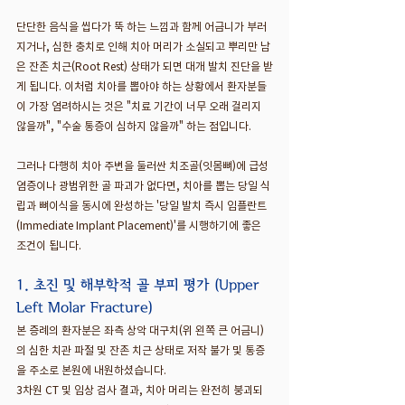
단단한 음식을 씹다가 뚝 하는 느낌과 함께 어금니가 부러
지거나, 심한 충치로 인해 치아 머리가 소실되고 뿌리만 남
은 잔존 치근(Root Rest) 상태가 되면 대개 발치 진단을 받
게 됩니다. 이처럼 치아를 뽑아야 하는 상황에서 환자분들
이 가장 염려하시는 것은 "치료 기간이 너무 오래 걸리지 
않을까", "수술 통증이 심하지 않을까" 하는 점입니다.
그러나 다행히 치아 주변을 둘러싼 치조골(잇몸뼈)에 급성 
염증이나 광범위한 골 파괴가 없다면, 치아를 뽑는 당일 식
립과 뼈이식을 동시에 완성하는 '당일 발치 즉시 임플란트
(Immediate Implant Placement)'를 시행하기에 좋은 
조건이 됩니다.
1. 초진 및 해부학적 골 부피 평가 (Upper 
Left Molar Fracture)
본 증례의 환자분은 좌측 상악 대구치(위 왼쪽 큰 어금니)
의 심한 치관 파절 및 잔존 치근 상태로 저작 불가 및 통증
을 주소로 본원에 내원하셨습니다.
3차원 CT 및 임상 검사 결과, 치아 머리는 완전히 붕괴되