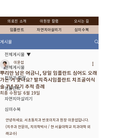
의료진 소개
이원장 칼럼
오시는 길
임플란트
자연치아살리기
심미수복
게시물
전체게시물
이윤섭
전체게시물
뿌리만 남은 어금니, 당일 임플란트 심어도 오래
전문가 칼럼
가는 거 맞나요? 발치즉시임플란트 치조골이식
술 7년 장기 추적 증례
임플란트
최종 수정일:
6월 19일
자연치아살리기
심미수복
안녕하세요. 서초동치과 반포이치과 원장 이윤섭입니다. 
(치주과 전문의, 치의학박사 / 현 서울대학교 치과대학 외
래교수)