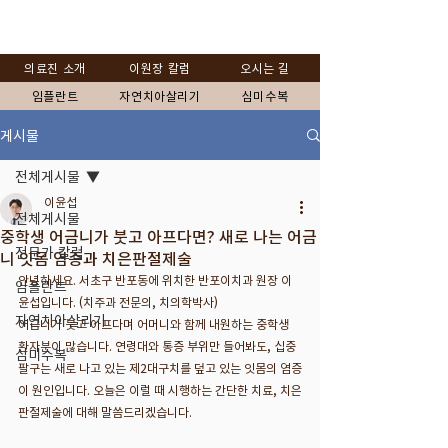
의료진 소개
이원장 칼럼
오시는 길
임플란트
자연치아살리기
심미수복
게시물
전체게시물
이윤섭
전체게시물
중학생 어금니가 붓고 아프다면? 새로 나는 어금
전문가 칼럼
니 잇몸 염증과 치은판절제술
안녕하세요. 서초구 반포동에 위치한 반포이치과 원장 이
임플란트
윤섭입니다. (치주과 전문의, 치의학박사)
자연치아살리기
어금니가 붓고 아프다며 어머니와 함께 내원하는 중학생 
환자분이 많습니다. 연령대와 통증 부위만 들어봐도, 십중
심미수복
팔구는 새로 나고 있는 제2대구치를 덮고 있는 잇몸의 염증
이 원인입니다. 오늘은 이럴 때 시행하는 간단한 치료, 치은
판절제술에 대해 말씀드리겠습니다.