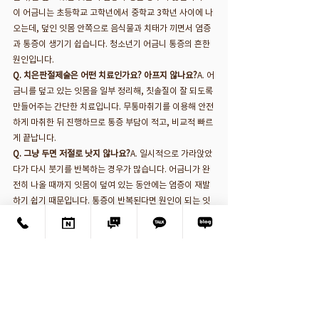
이 어금니는 초등학교 고학년에서 중학교 3학년 사이에 나
오는데, 덮인 잇몸 안쪽으로 음식물과 치태가 끼면서 염증
과 통증이 생기기 쉽습니다. 청소년기 어금니 통증의 흔한 
원인입니다.
Q. 치은판절제술은 어떤 치료인가요? 아프지 않나요?
A. 어
금니를 덮고 있는 잇몸을 일부 정리해, 칫솔질이 잘 되도록 
만들어주는 간단한 치료입니다. 무통마취기를 이용해 안전
하게 마취한 뒤 진행하므로 통증 부담이 적고, 비교적 빠르
게 끝납니다.
Q. 그냥 두면 저절로 낫지 않나요?
A. 일시적으로 가라앉았
다가 다시 붓기를 반복하는 경우가 많습니다. 어금니가 완
전히 나올 때까지 잇몸이 덮여 있는 동안에는 염증이 재발
하기 쉽기 때문입니다. 통증이 반복된다면 원인이 되는 잇
몸을 정리해 주는 것이 도움이 됩니다.
Q. 여러 치과를 다녀도 원인을 못 찾았는데, 왜 그런가요?
A. 치은판절제술은 간단한 치료이지만 잘 알려져 있지 않
아, 원인을 놓치는 경우가 종종 있습니다. 연령대와 통증 부
위(가장 안쪽 어금니)를 함께 살펴보면 비교적 쉽게 진단
할 수 있으므로, 청소년기 어금니 통증이 반복된다면 이 부
분을 확인해 보시는 것이 좋습니다.