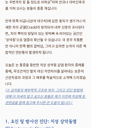
눈 주변까지 핑 돌 정도로 아파요"라며 안과나 이비인후과
를 거쳐 오시는 분들이 종종 계십니다.
만약 위쪽 어금니(상악 대구치)에 심한 충치가 생기거나 미
세한 치아 균열(Crack)이 방치되어 내부 신경이 괴사된다
면, 치아 뿌리와 맞닿아 있는 윗턱뼈 속 비어있는 공간인 
'상악동'으로 염증이 확산될 수 있습니다. 이 경우 치통뿐
만 아니라 한쪽 뺨의 압박감, 그리고 심하면 눈까지 아픈 복
합적인 연관통이 발생하게 됩니다.
오늘은 눈 통증을 동반한 치성 상악동 감염 환자의 증례를 
통해, 무조건적인 발치 대신 자연치아를 살려내는 보존적 
근관치료의 과정과 그 예후를 학술적으로 소개해 드리겠습
니다.
(※ 상악동의 해부학적 구조와 위치, 그리고 진단 방법에 
대해 더 자세히 알고 싶으신 분들은 제가 이전에 작성해 둔 
관련글을 함께 참고해 주시면 큰 도움이 됩니다.)
1. 초진 및 방사선 진단: 치성 상악동염 