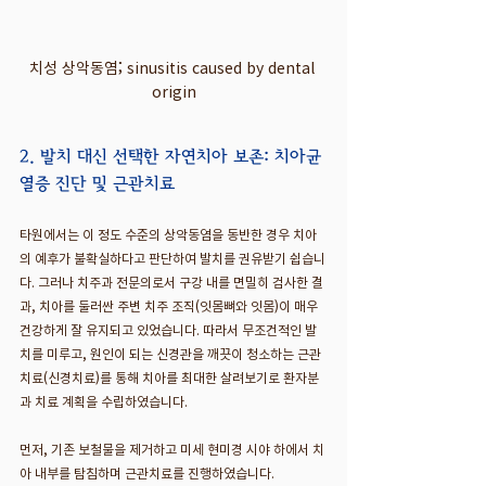
치성 상악동염; sinusitis caused by dental 
origin
2. 발치 대신 선택한 자연치아 보존: 치아균
열증 진단 및 근관치료
타원에서는 이 정도 수준의 상악동염을 동반한 경우 치아
의 예후가 불확실하다고 판단하여 발치를 권유받기 쉽습니
다. 그러나 치주과 전문의로서 구강 내를 면밀히 검사한 결
과, 치아를 둘러싼 주변 치주 조직(잇몸뼈와 잇몸)이 매우 
건강하게 잘 유지되고 있었습니다. 따라서 무조건적인 발
치를 미루고, 원인이 되는 신경관을 깨끗이 청소하는 근관
치료(신경치료)를 통해 치아를 최대한 살려보기로 환자분
과 치료 계획을 수립하였습니다.
먼저, 기존 보철물을 제거하고 미세 현미경 시야 하에서 치
아 내부를 탐침하며 근관치료를 진행하였습니다.