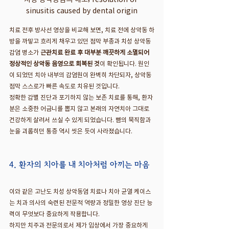
sinusitis caused by dental origin
치료 전후 방사선 영상을 비교해 보면, 치료 전에 상악동 하
방을 까맣고 흐리게 채우고 있던 점막 부종과 치성 상악동 
감염 병소가 
근관치료 완료 후 대부분 깨끗하게 소멸되어 
정상적인 상악동 음영으로 회복된 것
이 확인됩니다. 원인
이 되었던 치아 내부의 감염원이 완벽히 차단되자, 상악동 
점막 스스로가 빠른 속도로 치유된 것입니다.
정확한 감별 진단과 포기하지 않는 보존 치료를 통해, 환자
분은 소중한 어금니를 뽑지 않고 본래의 자연치아 그대로 
건강하게 살려서 쓰실 수 있게 되었습니다. 뺨의 묵직함과 
눈을 괴롭히던 통증 역시 씻은 듯이 사라졌습니다.
4. 환자의 치아를 내 치아처럼 아끼는 마음
이와 같은 고난도 치성 상악동염 치료나 치아 균열 케이스
는 치과 의사의 숙련된 전문적 역량과 정밀한 영상 진단 능
력이 무엇보다 중요하게 작용합니다.
하지만 치주과 전문의로서 제가 임상에서 가장 중요하게 