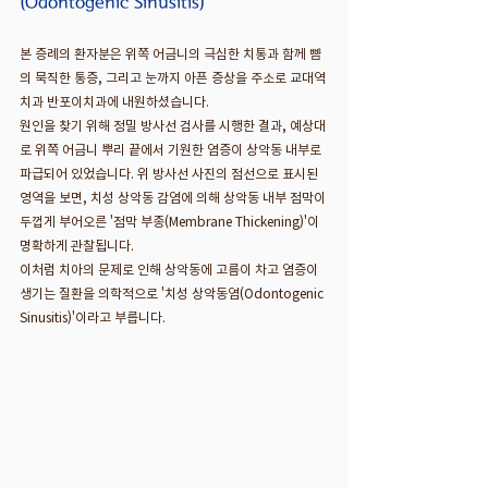
(Odontogenic Sinusitis)
본 증례의 환자분은 위쪽 어금니의 극심한 치통과 함께 뺨
의 묵직한 통증, 그리고 눈까지 아픈 증상을 주소로 교대역
치과 반포이치과에 내원하셨습니다.
원인을 찾기 위해 정밀 방사선 검사를 시행한 결과, 예상대
로 위쪽 어금니 뿌리 끝에서 기원한 염증이 상악동 내부로 
파급되어 있었습니다. 위 방사선 사진의 점선으로 표시된 
영역을 보면, 치성 상악동 감염에 의해 상악동 내부 점막이 
두껍게 부어오른 '점막 부종(Membrane Thickening)'이 
명확하게 관찰됩니다.
이처럼 치아의 문제로 인해 상악동에 고름이 차고 염증이 
생기는 질환을 의학적으로 '치성 상악동염(Odontogenic 
Sinusitis)'이라고 부릅니다.