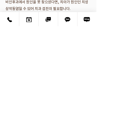
비인후과에서 원인을 못 찾으셨다면, 치아가 원인인 치성 
상악동염일 수 있어 치과 검진이 필요합니다.
Q. 치성 상악동염은 일반 축농증과 어떻게 다른가요?
A. 일
반적인 축농증(부비동염)이 코나 알레르기에서 시작되는 
것과 달리, 치성 상악동염은 어금니의 충치나 균열, 신경 
괴사가 원인이 되어 상악동에 염증이 생기는 질환입니다. 
그래서 코 치료만으로는 잘 낫지 않고, 원인이 된 치아를 치
료해야 근본적으로 해결됩니다.
Q. 상악동까지 염증이 퍼진 치아도 살릴 수 있나요?
A. 치
아 주변의 잇몸뼈와 잇몸이 건강하다면 살릴 수 있는 경우
가 많습니다. 무조건 발치하기보다, 원인이 되는 신경관을 
정밀하게 치료하는 근
관치료(신경치료)로 감염원을 제거
하
면, 상악동의 염증도 스스로 회복되는 경우가 많습니다. 가
능 여부는 CBCT 정밀 진단으로 판단합니다.→ 
Q. 치아 균열(크랙)은 어떻게 알 수 있고, 어떻게 치료하나
요?
A. 미세한 치아 균열은 일반 엑스레이로는 잘 안 보이
고, 미세 현미경으로 치아 내부를 직접 확인해야 발견되는 
경우가 많습니다. 균열을 통해 세균이 침투해 신경이 괴사
된 경우, 균열이 더 벌어지지 않도록 치아를 고정한 뒤 
신경
치료
를 하고, 치아 전체를 감싸는 크라운으로 보호해 파절
을 예방합니다.