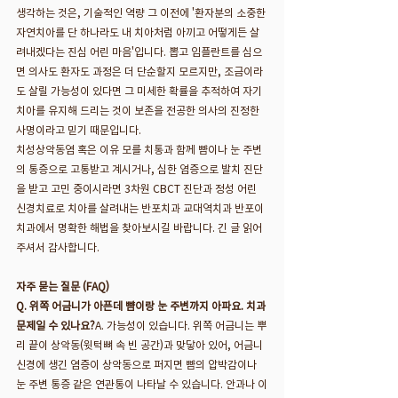
생각하는 것은, 기술적인 역량 그 이전에 '환자분의 소중한 
자연치아를 단 하나라도 내 치아처럼 아끼고 어떻게든 살
려내겠다는 진심 어린 마음'입니다. 뽑고 임플란트를 심으
면 의사도 환자도 과정은 더 단순할지 모르지만, 조금이라
도 살릴 가능성이 있다면 그 미세한 확률을 추적하여 자기 
치아를 유지해 드리는 것이 보존을 전공한 의사의 진정한 
사명이라고 믿기 때문입니다.
치성상악동염 혹은 이유 모를 치통과 함께 뺨이나 눈 주변
의 통증으로 고통받고 계시거나, 심한 염증으로 발치 진단
을 받고 고민 중이시라면 3차원 CBCT 진단과 정성 어린 
신경치료로 치아를 살려내는 반포치과 교대역치과 반포이
치과에서 명확한 해법을 찾아보시길 바랍니다. 긴 글 읽어
주셔서 감사합니다.
자주 묻는 질문 (FAQ)
Q. 위쪽 어금니가 아픈데 뺨이랑 눈 주변까지 아파요. 치과 
문제일 수 있나요?
A. 가능성이 있습니다. 위쪽 어금니는 뿌
리 끝이 상악동(윗턱뼈 속 빈 공간)과 맞닿아 있어, 어금니 
신경에 생긴 염증이 상악동으로 퍼지면 뺨의 압박감이나 
눈 주변 통증 같은 연관통이 나타날 수 있습니다. 안과나 이