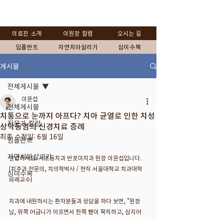
의료진 소개
이원장 칼럼
오시는 길
임플란트
자연치아살리기
심미수복
게시물
전체게시물
이윤섭
전체게시물
치통으로 눈까지 아프다? 치아 균열로 인한 치성
전문가 칼럼
상악동염의 신경치료 증례
최종 수정일:
6월 16일
임플란트
자연치아살리기
안녕하세요. 서초동치과 반포이치과 원장 이윤섭입니다. 
(치주과 전문의, 치의학박사 / 현직 서울대학교 치과대학 
심미수복
외래교수)
치과에 내원하시는 환자분들과 상담을 하다 보면, "원장
님, 위쪽 어금니가 아프면서 한쪽 뺨이 묵직하고, 심지어 