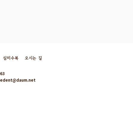
심미수복
오시는 길
63
eedent@daum.net
어금니가 곪고 발치
릴 수 있을까? 숨은
을 찾아낸 재신경치