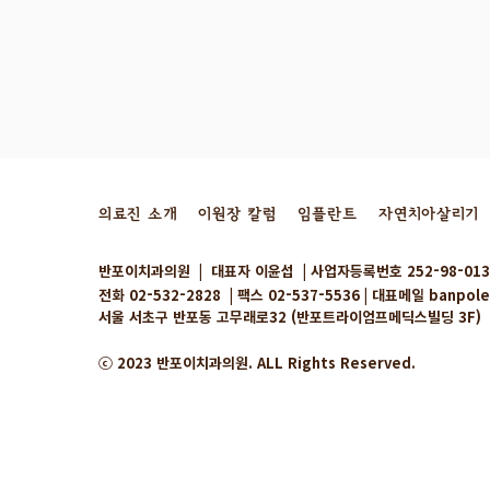
의료진 소개
이원장 칼럼
임플란트
자연치아살리기
​반포이치과의원 | 대표자 이윤섭 | 사업자등록번호 252-98-013
전화
02-532-2828
| 팩스 02-537-5536 | 대표메일
banpol
서울 서초구 반포동 고무래로32 (반포트라이엄프메딕스빌딩 3F)
신경치료한 어금니가 다시 아프
신경치료한 
​ⓒ 2023 반포이치과의원. ALL Rights Reserved.
다면? 발치 대신 재신경치료로
하라는데, 살
살린 증례
근관(MB2)
료