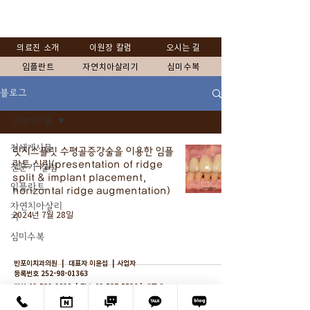
의료진 소개
이원장 칼럼
오시는 길
임플란트
자연치아살리기
심미수복
블로그
전체게시물
전체게시물
릿지스플릿 수평골증강술을 이용한 임플
란트 식립(presentation of ridge
전문가 칼럼
split & implant placement,
임플란트
horizontal ridge augmentation)
자연치아살리
2024년 7월 28일
기
심미수복
​반포이치과의원 | 대표자 이윤섭 | 사업자
등록번호
252-98-01363
전화
02-532-2828
| 팩스
02-537-5536
| 대표메
일
banpoleedent@daum.net
서울 서초구 반포동 고무래로32 (반포트