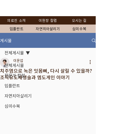
의료진 소개
이원장 칼럼
오시는 길
임플란트
자연치아살리기
심미수복
게시물
전체게시물
이윤섭
전체게시물
치주염으로 녹은 잇몸뼈, 다시 살릴 수 있을까?
전문가 칼럼
조직유도재생술과 엠도게인 이야기
임플란트
자연치아살리기
심미수복